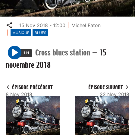
Partager
15 Nov 2018 - 12:00
Michel Faton
MUSIQUE
BLUES
Cross blues station
—
15
1 H
P
novembre 2018
l
a
y
ÉPISODE PRÉCÉDENT
ÉPISODE SUIVANT
8 Nov 2018
22 Nov 2018