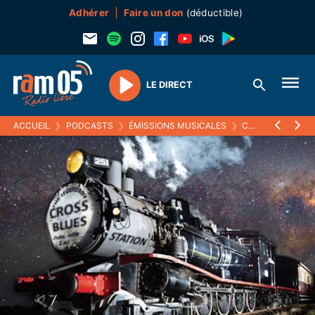
Adhérer
Faire un don
(déductible)
LE DIRECT
Play
ACCUEIL
❯
PODCASTS
❯
ÉMISSIONS MUSICALES
❯
CROSS BLUES STATION