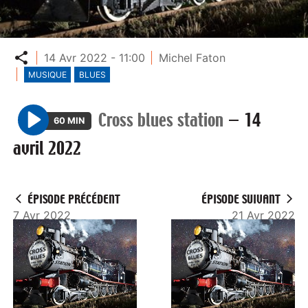
Partager
14 Avr 2022 - 11:00
Michel Faton
MUSIQUE
BLUES
Cross blues station
—
14
60 MIN
P
avril 2022
l
a
y
ÉPISODE PRÉCÉDENT
ÉPISODE SUIVANT
7 Avr 2022
21 Avr 2022