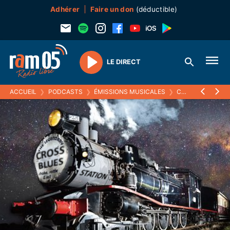
Adhérer
Faire un don
(déductible)
LE DIRECT
Play
ACCUEIL
❯
PODCASTS
❯
ÉMISSIONS MUSICALES
❯
CROSS BLUES STATION