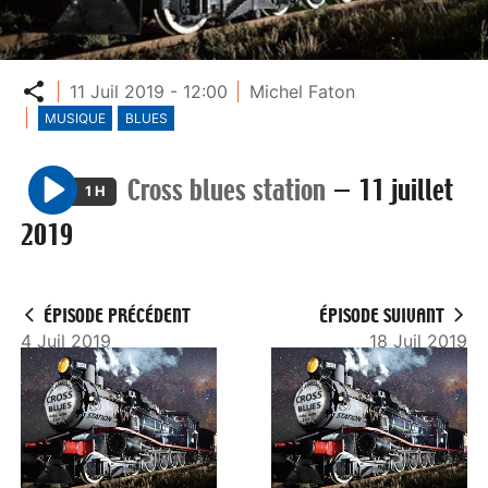
Partager
11 Juil 2019 - 12:00
Michel Faton
MUSIQUE
BLUES
Cross blues station
—
11 juillet
1 H
P
2019
l
a
y
ÉPISODE PRÉCÉDENT
ÉPISODE SUIVANT
4 Juil 2019
18 Juil 2019