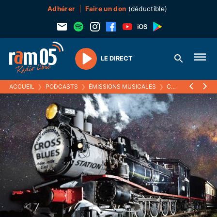
Adhérer
Faire un don
(déductible)
LE DIRECT
Play
ACCUEIL
❯
PODCASTS
❯
ÉMISSIONS MUSICALES
❯
CROSS BLUES STATION