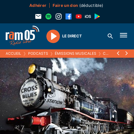
Adhérer
Faire un don
(déductible)
LE DIRECT
Play
ACCUEIL
❯
PODCASTS
❯
ÉMISSIONS MUSICALES
❯
CROSS BLUES STATION