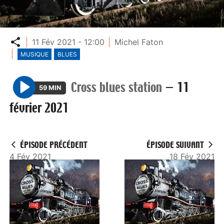
Partager
11 Fév 2021 - 12:00
Michel Faton
MUSIQUE
BLUES
Cross blues station
—
11
59 MIN
P
février 2021
l
a
y
ÉPISODE PRÉCÉDENT
ÉPISODE SUIVANT
4 Fév 2021
18 Fév 2021