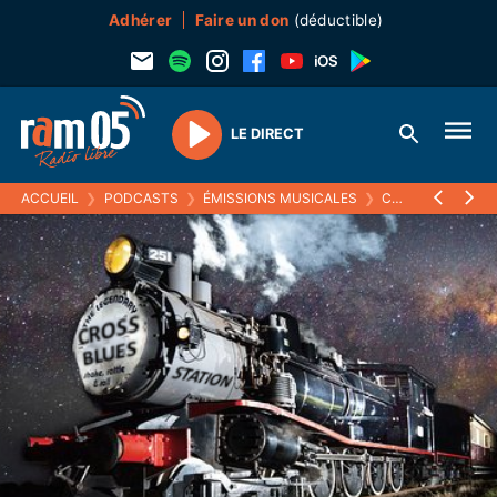
Adhérer
Faire un don
(déductible)
LE DIRECT
Play
ACCUEIL
❯
PODCASTS
❯
ÉMISSIONS MUSICALES
❯
CROSS BLUES STATION