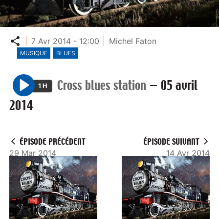
Partager
7 Avr 2014 - 12:00
Michel Faton
MUSIQUE
BLUES
Cross blues station
—
05 avril
1 H
P
2014
l
a
y
ÉPISODE PRÉCÉDENT
ÉPISODE SUIVANT
29 Mar 2014
14 Avr 2014