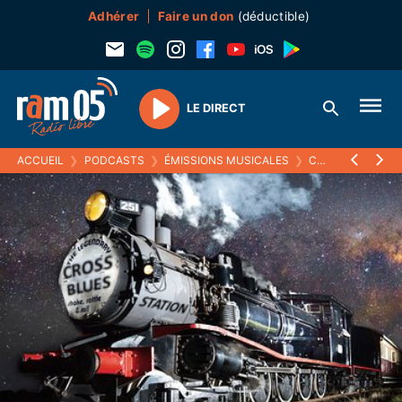
Adhérer
Faire un don
(déductible)
LE DIRECT
Play
ACCUEIL
❯
PODCASTS
❯
ÉMISSIONS MUSICALES
❯
CROSS BLUES STATION