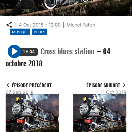
Partager
4 Oct 2018 - 12:00
Michel Faton
MUSIQUE
BLUES
Cross blues station
—
04
1 H 04
P
octobre 2018
l
a
y
ÉPISODE PRÉCÉDENT
ÉPISODE SUIVANT
27 Sep 2018
11 Oct 2018