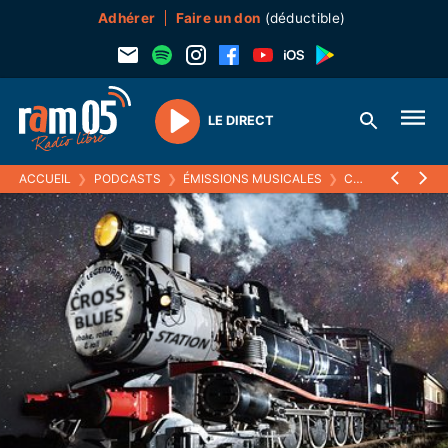
Adhérer
Faire un don
(déductible)
LE DIRECT
Play
ACCUEIL
❯
PODCASTS
❯
ÉMISSIONS MUSICALES
❯
CROSS BLUES STATION