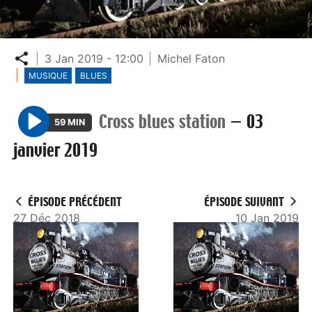
Partager
3 Jan 2019 - 12:00
Michel Faton
MUSIQUE
BLUES
Cross blues station
—
03
59 MIN
P
janvier 2019
l
a
y
ÉPISODE PRÉCÉDENT
ÉPISODE SUIVANT
27 Déc 2018
10 Jan 2019