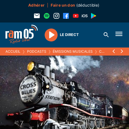
Adhérer
Faire un don
(déductible)
LE DIRECT
Play
ACCUEIL
❯
PODCASTS
❯
ÉMISSIONS MUSICALES
❯
CROSS BLUES STATION