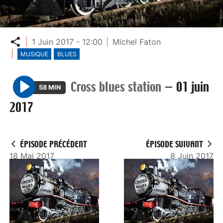
Partager
1 Juin 2017 - 12:00
Michel Faton
MUSIQUE
BLUES
Cross blues station
—
01 juin
58 MIN
P
2017
l
a
y
ÉPISODE PRÉCÉDENT
ÉPISODE SUIVANT
18 Mai 2017
8 Juin 2017