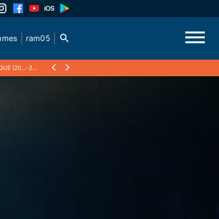
mmes
ram05
(20...-2021)
❯
ROCK FÉMININ