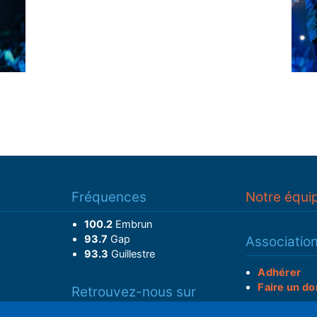
Fréquences
Notre équi
100.2
Embrun
93.7
Gap
Associatio
93.3
Guillestre
Adhérer
Faire un do
Retrouvez-nous sur
______________