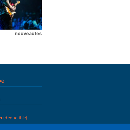
nouveautes
pe
n
n
(déductible)
_____