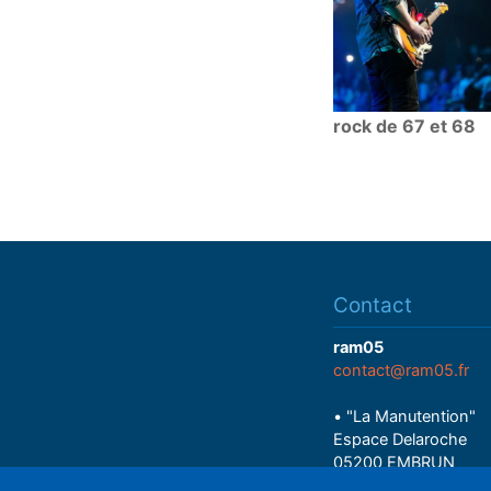
rock de 67 et 68
Contact
ram05
contact@ram05.fr
• "La Manutention"
Espace Delaroche
05200 EMBRUN
04 92 43 37 38