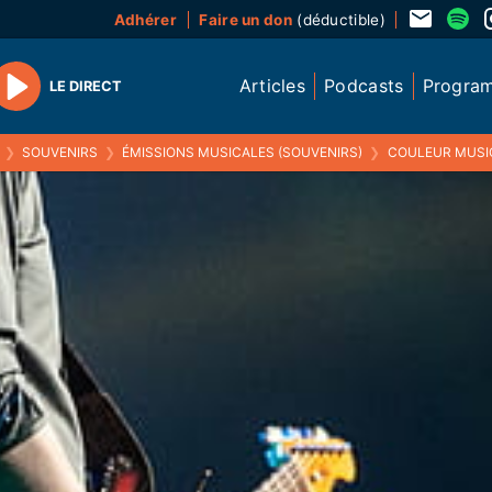
Adhérer
Faire un don
(déductible)
Articles
Podcasts
Progra
LE DIRECT
Play
❯
SOUVENIRS
❯
ÉMISSIONS MUSICALES (SOUVENIRS)
❯
COULEUR MUSIQUE 