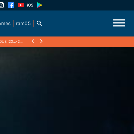
mmes
ram05
(20...-2021)
❯
29 AOUT 2020