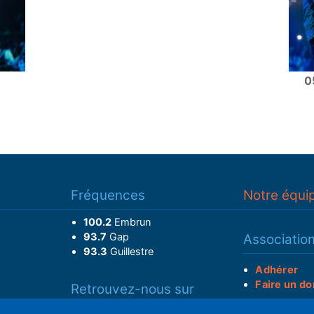
0
Fréquences
Notre équi
100.2
Embrun
93.7
Gap
Associatio
93.3
Guillestre
Adhérer
Faire un do
Retrouvez-nous sur
______________