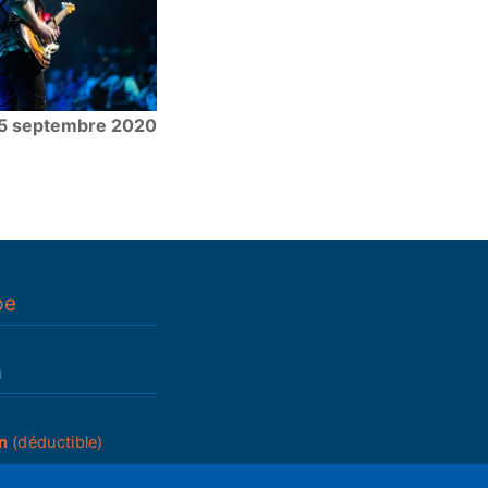
5 septembre 2020
pe
n
n
(déductible)
_____