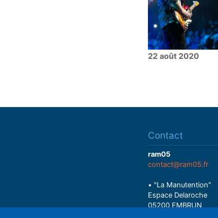
22 août 2020
Contact
ram05
contact@ram05.fr
• "La Manutention"
Espace Delaroche
05200 EMBRUN
04 92 43 37 38