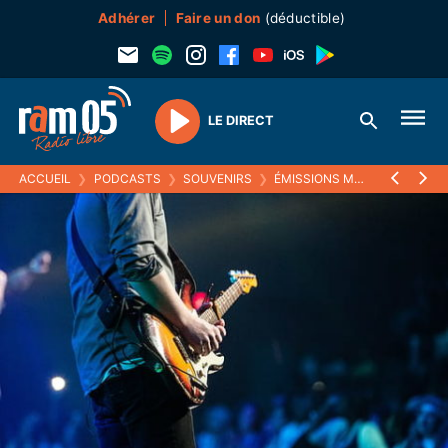
Adhérer
Faire un don
(déductible)
LE DIRECT
Play
ACCUEIL
❯
PODCASTS
❯
SOUVENIRS
❯
ÉMISSIONS MUSICALES (SOUVENIRS)