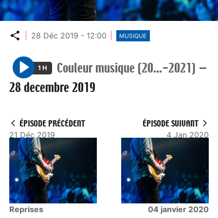
Partager
28 Déc 2019 - 12:00
MUSIQUE
Couleur musique (20...-2021)
—
1 H
P
28 decembre 2019
l
a
y
ÉPISODE PRÉCÉDENT
ÉPISODE SUIVANT
21 Déc 2019
4 Jan 2020
Reprises
04 janvier 2020