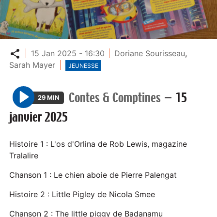
Partager
15 Jan 2025 - 16:30
Doriane Sourisseau
,
Sarah Mayer
JEUNESSE
Contes & Comptines
—
15
29 MIN
P
janvier 2025
l
a
y
Histoire 1 : L'os d'Orlina de Rob Lewis, magazine
Tralalire
Chanson 1 : Le chien aboie de Pierre Palengat
Histoire 2 : Little Pigley de Nicola Smee
Chanson 2 : The little piggy de Badanamu