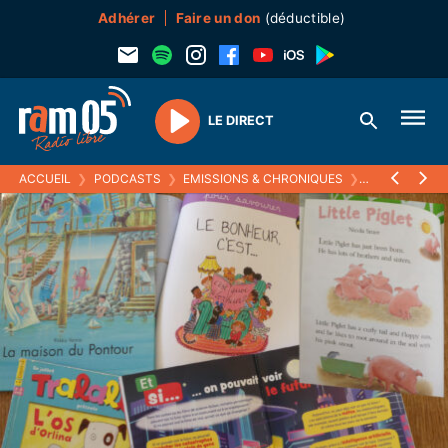
Adhérer
Faire un don
(déductible)
LE DIRECT
Play
ACCUEIL
❯
PODCASTS
❯
EMISSIONS & CHRONIQUES
❯
CONTES & C