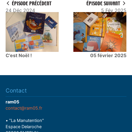
ÉPISODE PRÉCÉDENT
ÉPISODE SUIVANT
24 Déc 2024
5 Fév 2025
C'est Noël !
05 février 2025
Contact
ram05
contact@ram05.fr
• "La Manutention"
Espace Delaroche