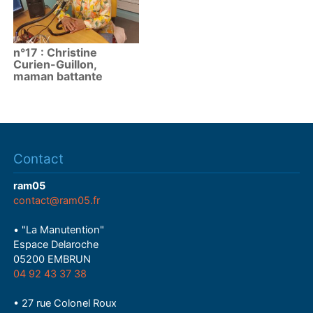
n°17 : Christine
Curien-Guillon,
maman battante
Contact
ram05
contact@ram05.fr
• "La Manutention"
Espace Delaroche
05200 EMBRUN
04 92 43 37 38
• 27 rue Colonel Roux