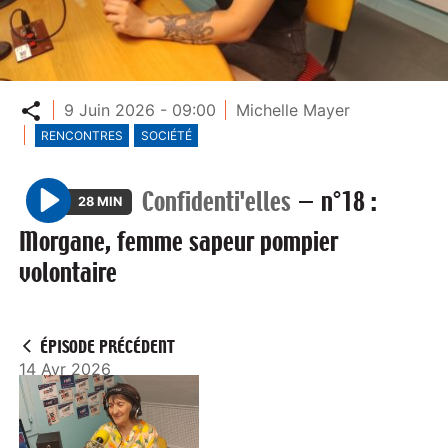
Partager
9 Juin 2026 - 09:00
Michelle Mayer
RENCONTRES
SOCIÉTÉ
Confidenti'elles
—
n°18 :
28 MIN
P
Morgane, femme sapeur pompier
l
volontaire
a
y
ÉPISODE PRÉCÉDENT
14 Avr 2026