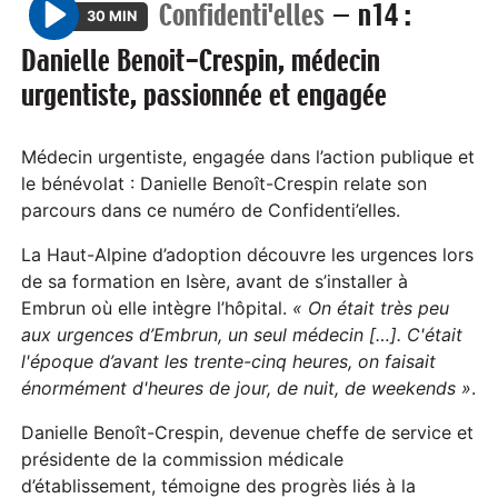
Confidenti'elles
—
n14 :
30 MIN
P
Danielle Benoit-Crespin, médecin
l
urgentiste, passionnée et engagée
a
y
Médecin urgentiste, engagée dans l’action publique et
le bénévolat : Danielle Benoît-Crespin relate son
parcours dans ce numéro de Confidenti’elles.
La Haut-Alpine d’adoption découvre les urgences lors
de sa formation en Isère, avant de s’installer à
Embrun où elle intègre l’hôpital.
« On était très peu
aux urgences d’Embrun, un seul médecin […]. C'était
l'époque d’avant les trente-cinq heures, on faisait
énormément d'heures de jour, de nuit, de weekends »
.
Danielle Benoît-Crespin, devenue cheffe de service et
présidente de la commission médicale
d’établissement, témoigne des progrès liés à la