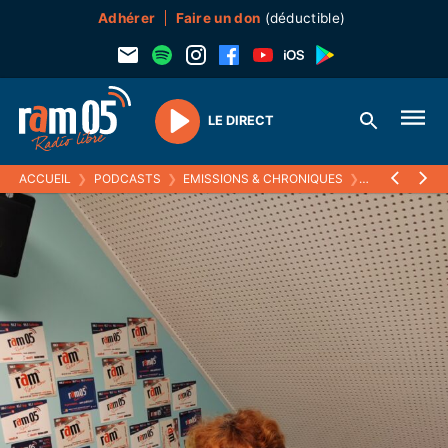
Adhérer
Faire un don
(déductible)
LE DIRECT
Play
ACCUEIL
❯
PODCASTS
❯
EMISSIONS & CHRONIQUES
❯
CONFIDENTI'