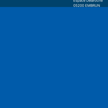
Espace Delaroche
05200 EMBRUN
04 92 43 37 38
Play
• 27 rue Colonel Rou
05000 GAP
06 75 81 05 85
Espace auditeu
Nous écrire