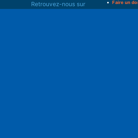
Faire un do
Retrouvez-nous sur
______________
Spotify
Instagram
S
x
• Compte-ren
Facebook
•
Intranet
ram
Youtube
L'application iOS
Partenariat
L'application Android
Notre politi
Nos conditi
Nous soutenir
Mentions l
Adhérer à notre radio associative
rs
RGPD & Droi
Faire un don (déductible)
Conceptio
no2pxl@gma