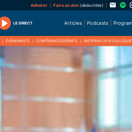
Adhérer
Faire un don
(déductible)
Articles
Podcasts
Progra
LE DIRECT
Play
❯
ÉVÉNEMENTS
❯
CONFÉRENCES/DÉBATS
❯
BATIFRAIS 2019 COLLOQUE C