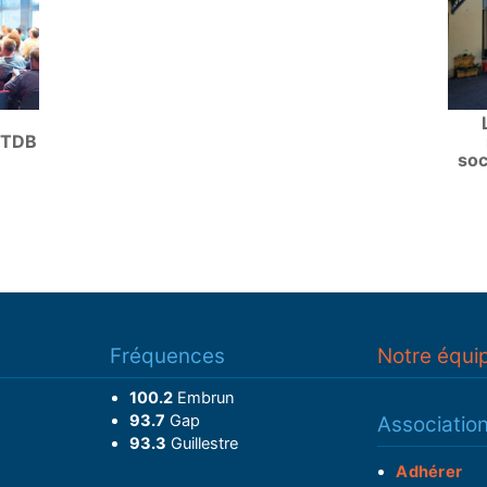
u TDB
soc
Fréquences
Notre équi
100.2
Embrun
93.7
Gap
Associatio
93.3
Guillestre
Adhérer