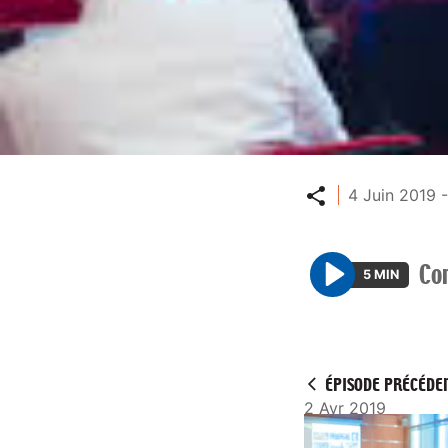
Partager
4 Juin 2019 
Co
5 MIN
P
l
a
y
ÉPISODE PRÉCÉDE
2 Avr 2019