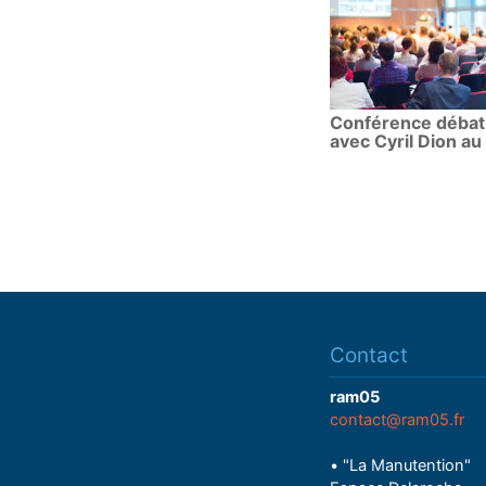
Conférence débat
avec Cyril Dion a
Contact
ram05
contact@ram05.fr
• "La Manutention"