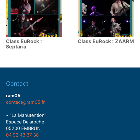
Class EuRock :
Class EuRock : ZAARM
Septaria
Contact
ram05
contact@ram05.fr
• "La Manutention"
Espace Delaroche
05200 EMBRUN
04 92 43 37 38