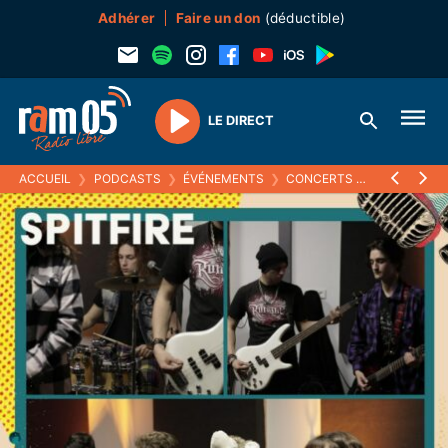
Adhérer
Faire un don
(déductible)
LE DIRECT
Play
ACCUEIL
❯
PODCASTS
❯
ÉVÉNEMENTS
❯
CONCERTS
❯
CLASS EURO