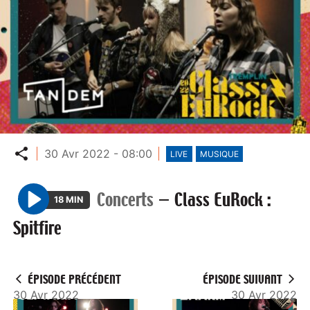
Partager
30 Avr 2022 - 08:00
LIVE
MUSIQUE
Concerts
—
Class EuRock :
18 MIN
P
Spitfire
l
a
y
ÉPISODE PRÉCÉDENT
ÉPISODE SUIVANT
30 Avr 2022
30 Avr 2022