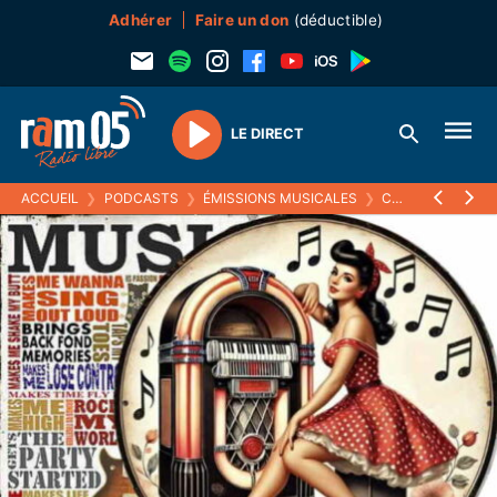
Adhérer
Faire un don
(déductible)
LE DIRECT
Play
ACCUEIL
❯
PODCASTS
❯
ÉMISSIONS MUSICALES
❯
COME BACK, DANS LE RÉTRO