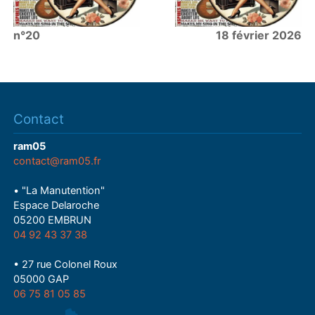
n°20
18 février 2026
Contact
ram05
contact@ram05.fr
• "La Manutention"
Espace Delaroche
05200 EMBRUN
04 92 43 37 38
• 27 rue Colonel Roux
05000 GAP
06 75 81 05 85