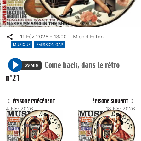
Partager
11 Fév 2026 - 13:00
Michel Faton
MUSIQUE
EMISSION GAP
Come back, dans le rétro
—
59 MIN
P
n°21
l
a
y
ÉPISODE PRÉCÉDENT
ÉPISODE SUIVANT
4 Fév 2026
18 Fév 2026