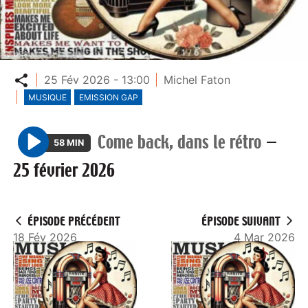
Partager
25 Fév 2026 - 13:00
Michel Faton
MUSIQUE
EMISSION GAP
Come back, dans le rétro
—
58 MIN
P
25 février 2026
l
a
y
ÉPISODE PRÉCÉDENT
ÉPISODE SUIVANT
18 Fév 2026
4 Mar 2026