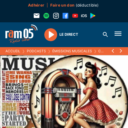
Adhérer
Faire un don
(déductible)
LE DIRECT
Play
ACCUEIL
❯
PODCASTS
❯
ÉMISSIONS MUSICALES
❯
COME BACK, DANS LE RÉTRO