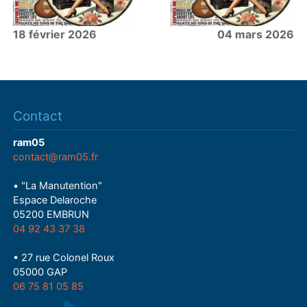
18 février 2026
04 mars 2026
Contact
ram05
contact@ram05.fr
• "La Manutention"
Espace Delaroche
05200 EMBRUN
04 92 43 37 38
• 27 rue Colonel Roux
05000 GAP
06 75 81 05 85