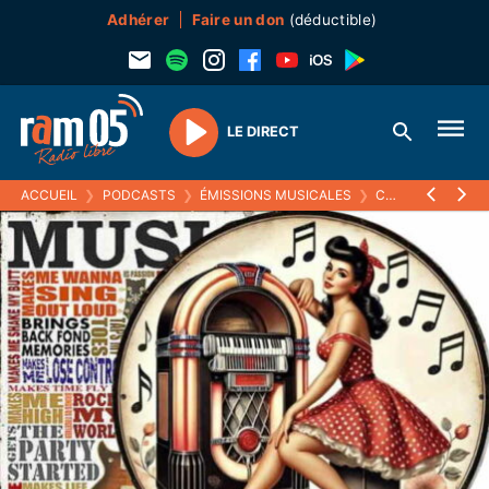
Adhérer
Faire un don
(déductible)
LE DIRECT
Play
ACCUEIL
❯
PODCASTS
❯
ÉMISSIONS MUSICALES
❯
COME BACK, DANS LE RÉTRO