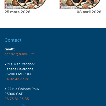
25 mars 2026
08 avril 2026
Contact
ram05
contact@ram05.fr
• "La Manutention"
Espace Delaroche
05200 EMBRUN
04 92 43 37 38
• 27 rue Colonel Roux
05000 GAP
06 75 81 05 85