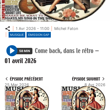
Partager
1 Avr 2026 - 11:00
Michel Faton
MUSIQUE
EMISSION GAP
Come back, dans le rétro
—
58 MIN
P
01 avril 2026
l
a
y
ÉPISODE PRÉCÉDENT
ÉPISODE SUIVANT
25 Mar 2026
8 Avr 2026