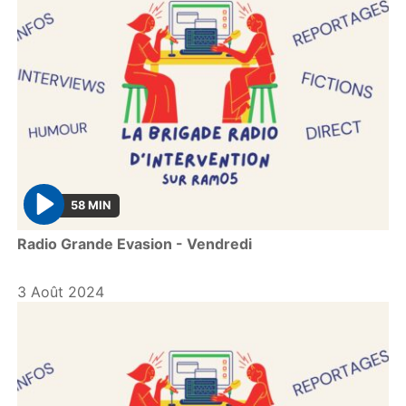
58 MIN
P
Radio Grande Evasion - Vendredi
l
a
y
3 Août 2024