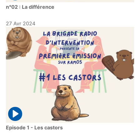
P
n°02 : La différence
l
a
y
27 Avr 2024
P
Episode 1 - Les castors
l
a