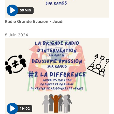
59 MIN
P
Radio Grande Evasion - Jeudi
l
a
y
8 Juin 2024
1 H 02