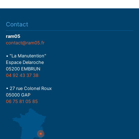
y
Contact
ram05
contact@ram05.fr
• "La Manutention"
Espace Delaroche
05200 EMBRUN
04 92 43 37 38
• 27 rue Colonel Roux
05000 GAP
06 75 81 05 85