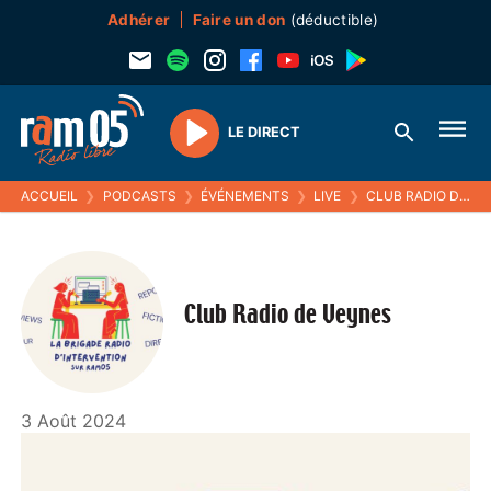
Adhérer
Faire un don
(déductible)
LE DIRECT
Play
ACCUEIL
❯
PODCASTS
❯
ÉVÉNEMENTS
❯
LIVE
❯
CLUB RADIO DE VEYNES
Club Radio de Veynes
3 Août 2024