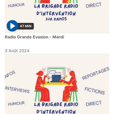
47 MIN
P
Radio Grande Evasion - Mardi
l
a
y
3 Août 2024