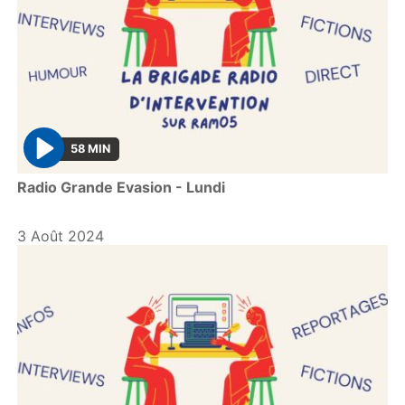
58 MIN
P
Radio Grande Evasion - Lundi
l
a
y
3 Août 2024