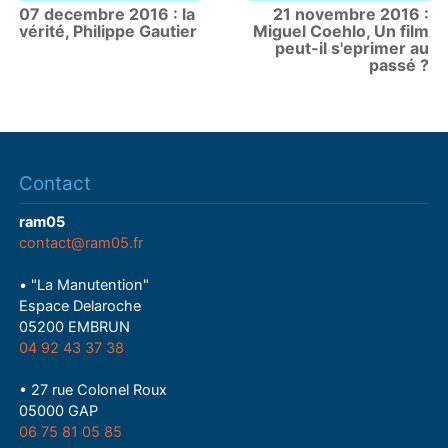
07 decembre 2016 : la
21 novembre 2016 :
vérité, Philippe Gautier
Miguel Coehlo, Un film
peut-il s'eprimer au
passé ?
Contact
ram05
contact@ram05.fr
• "La Manutention"
Espace Delaroche
05200 EMBRUN
04 92 43 37 38
• 27 rue Colonel Roux
05000 GAP
06 75 81 05 85