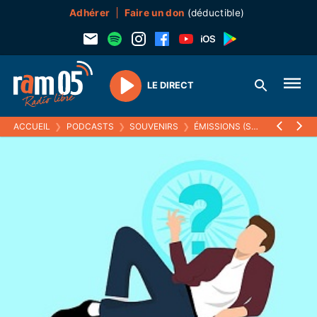
Adhérer
Faire un don
(déductible)
LE DIRECT
Play
ACCUEIL
❯
PODCASTS
❯
SOUVENIRS
❯
ÉMISSIONS (SOUVENIRS)
❯