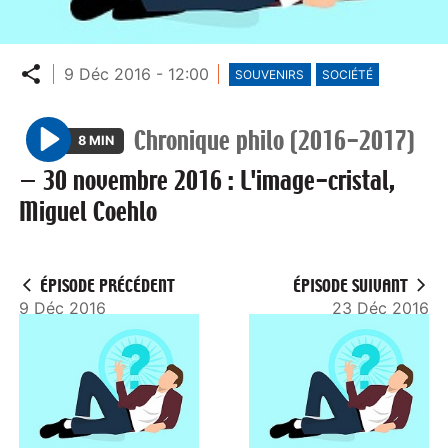
Partager
9 Déc 2016 - 12:00
SOUVENIRS
SOCIÉTÉ
Chronique philo (2016-2017)
8 MIN
P
—
30 novembre 2016 : L'image-cristal,
l
Miguel Coehlo
a
y
ÉPISODE PRÉCÉDENT
ÉPISODE SUIVANT
9 Déc 2016
23 Déc 2016