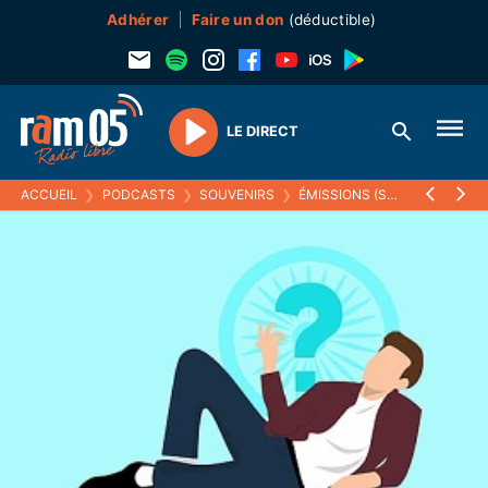
Adhérer
Faire un don
(déductible)
LE DIRECT
Play
ACCUEIL
❯
PODCASTS
❯
SOUVENIRS
❯
ÉMISSIONS (SOUVENIRS)
❯