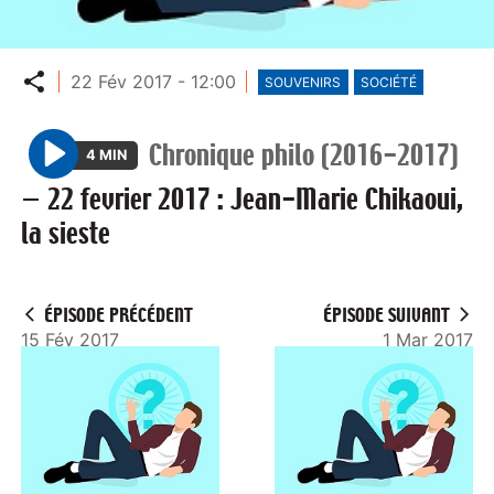
Partager
22 Fév 2017 - 12:00
SOUVENIRS
SOCIÉTÉ
Chronique philo (2016-2017)
4 MIN
P
—
22 fevrier 2017 : Jean-Marie Chikaoui,
l
la sieste
a
y
ÉPISODE PRÉCÉDENT
ÉPISODE SUIVANT
15 Fév 2017
1 Mar 2017