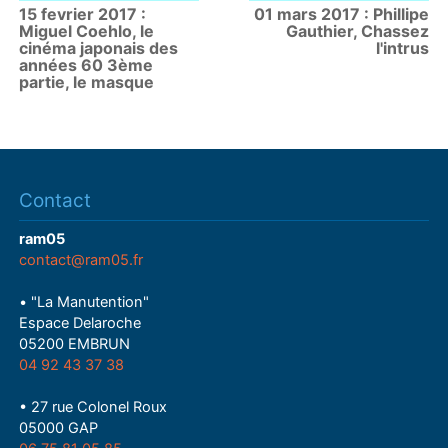
15 fevrier 2017 :
01 mars 2017 : Phillipe
Miguel Coehlo, le
Gauthier, Chassez
cinéma japonais des
l'intrus
années 60 3ème
partie, le masque
Contact
ram05
contact@ram05.fr
• "La Manutention"
Espace Delaroche
05200 EMBRUN
04 92 43 37 38
• 27 rue Colonel Roux
05000 GAP