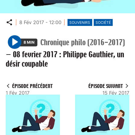
Partager
8 Fév 2017 - 12:00
SOUVENIRS
SOCIÉTÉ
Chronique philo (2016-2017)
8 MIN
P
—
08 fevrier 2017 : Philippe Gauthier, un
l
désir coupable
a
y
ÉPISODE PRÉCÉDENT
ÉPISODE SUIVANT
1 Fév 2017
15 Fév 2017