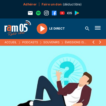
Adhérer
Faire un don
(déductible)
LE DIRECT
Play
ACCUEIL
❯
PODCASTS
❯
SOUVENIRS
❯
ÉMISSIONS (SOUVENIRS)
❯