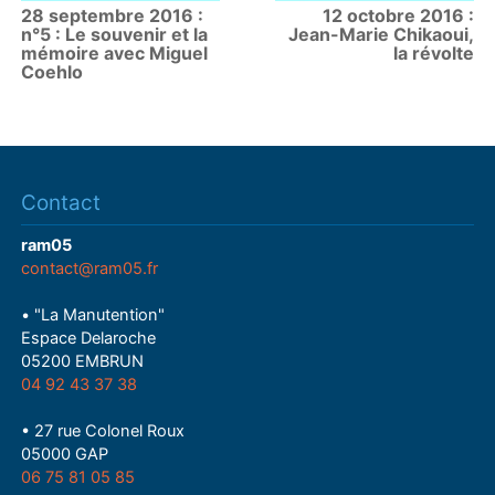
28 septembre 2016 :
12 octobre 2016 :
n°5 : Le souvenir et la
Jean-Marie Chikaoui,
mémoire avec Miguel
la révolte
Coehlo
Contact
ram05
contact@ram05.fr
• "La Manutention"
Espace Delaroche
05200 EMBRUN
04 92 43 37 38
• 27 rue Colonel Roux
05000 GAP
06 75 81 05 85