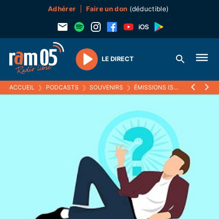
Adhérer
Faire un don
(déductible)
LE DIRECT
Play
ACCUEIL
❯
PODCASTS
❯
SOUVENIRS
❯
ÉMISSIONS (SOUVENIRS)
❯