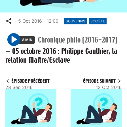
Partager
5 Oct 2016 - 12:00
SOUVENIRS
SOCIÉTÉ
Chronique philo (2016-2017)
8 MIN
P
—
05 octobre 2016 : Philippe Gauthier, la
l
relation Maître/Esclave
a
y
ÉPISODE PRÉCÉDENT
ÉPISODE SUIVANT
28 Sep 2016
12 Oct 2016