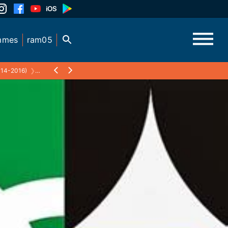
mmes
ram05
14-2016)
❯
LES CADRANS DE ZARBULA