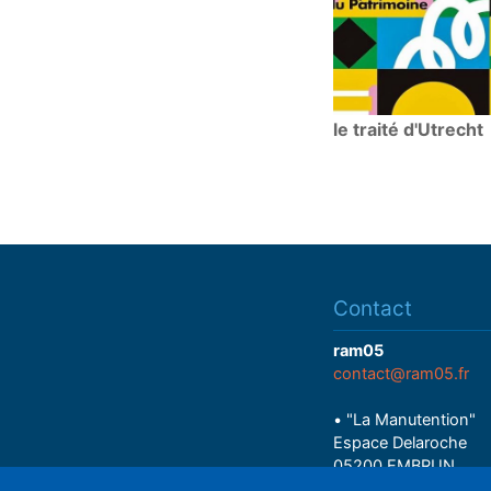
le traité d'Utrecht
Contact
ram05
contact@ram05.fr
• "La Manutention"
Espace Delaroche
05200 EMBRUN
04 92 43 37 38