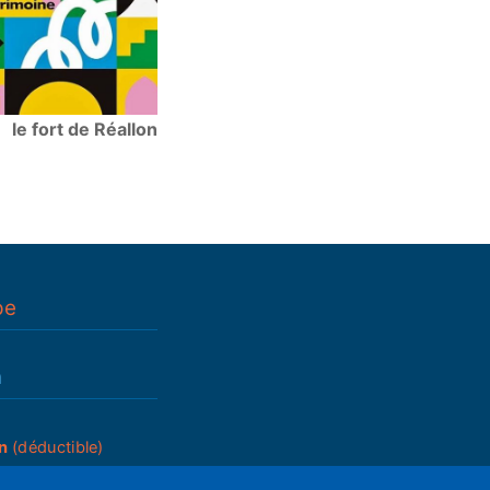
le fort de Réallon
pe
n
n
(déductible)
_____