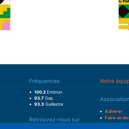
Fréquences
Notre équi
100.2
Embrun
93.7
Gap
Associatio
93.3
Guillestre
Adhérer
Faire un do
Retrouvez-nous sur
______________