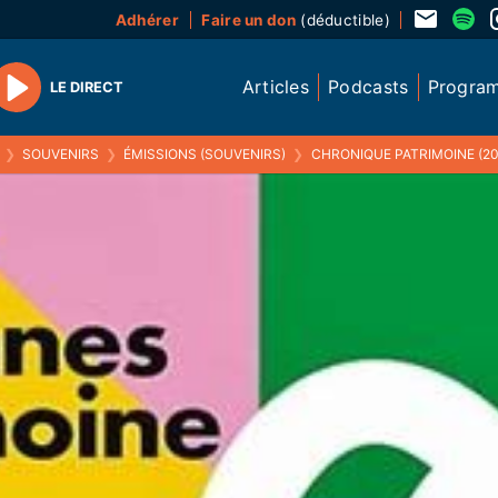
Adhérer
Faire un don
(déductible)
Articles
Podcasts
Progra
LE DIRECT
Play
❯
SOUVENIRS
❯
ÉMISSIONS (SOUVENIRS)
❯
CHRONIQUE PATRIMOINE (20