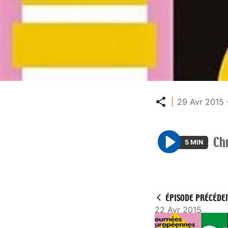
Partager
29 Avr 2015 
Ch
5 MIN
P
l
a
y
ÉPISODE PRÉCÉDE
22 Avr 2015