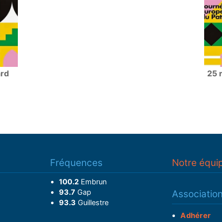
ard
25 
Fréquences
Notre équi
100.2
Embrun
93.7
Gap
Associatio
93.3
Guillestre
Adhérer