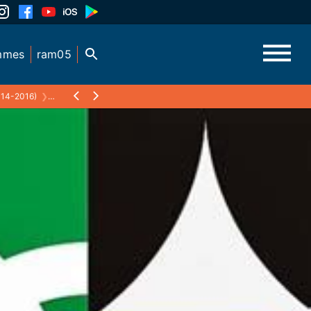
mmes
ram05
14-2016)
❯
LES ALAMBICS 28 OCTOBRE 2015