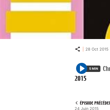
Partager
28 Oct 2015 
Ch
5 MIN
P
2015
l
a
y
ÉPISODE PRÉCÉDE
24 Juin 2015