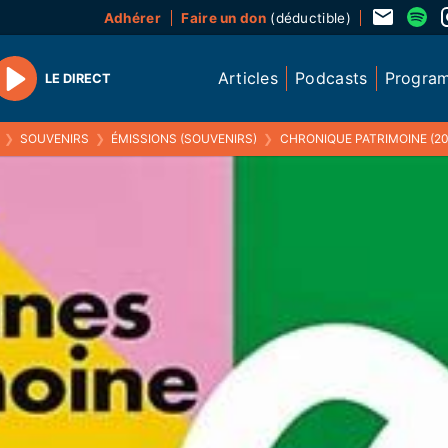
Adhérer
Faire un don
(déductible)
Articles
Podcasts
Progra
LE DIRECT
Play
❯
SOUVENIRS
❯
ÉMISSIONS (SOUVENIRS)
❯
CHRONIQUE PATRIMOINE (20