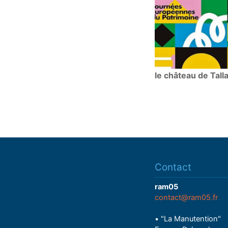
le château de Tall
Contact
ram05
contact@ram05.fr
• "La Manutention"