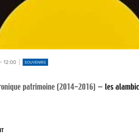
- 12:00
SOUVENIRS
ronique patrimoine (2014-2016)
—
les alambic
NT