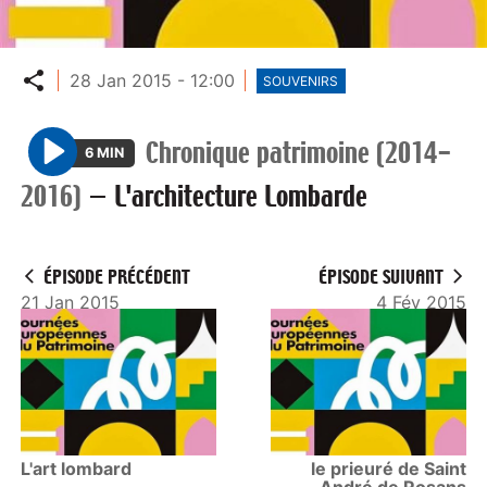
Partager
28 Jan 2015 - 12:00
SOUVENIRS
Chronique patrimoine (2014-
6 MIN
P
2016)
—
L'architecture Lombarde
l
a
y
ÉPISODE PRÉCÉDENT
ÉPISODE SUIVANT
21 Jan 2015
4 Fév 2015
L'art lombard
le prieuré de Saint