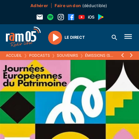
Adhérer
Faire un don
(déductible)
LE DIRECT
Play
ACCUEIL
❯
PODCASTS
❯
SOUVENIRS
❯
ÉMISSIONS (SOUVENIRS)
❯