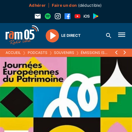
Adhérer
Faire un don
(déductible)
LE DIRECT
Play
ACCUEIL
❯
PODCASTS
❯
SOUVENIRS
❯
ÉMISSIONS (SOUVENIRS)
❯