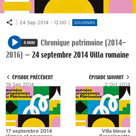
Partager
24 Sep 2014 - 12:00
SOUVENIRS
Chronique patrimoine (2014-
5 MIN
P
2016)
—
24 septembre 2014 Villa romaine
l
a
y
ÉPISODE PRÉCÉDENT
ÉPISODE SUIVANT
19 Sep 2014
2 Oct 2014
17 septembre 2014
Villa bleue à