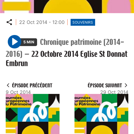
Partager
22 Oct 2014 - 12:00
SOUVENIRS
Chronique patrimoine (2014-
5 MIN
P
2016)
—
22 Octobre 2014 Eglise St Donnat
l
Embrun
a
y
ÉPISODE PRÉCÉDENT
ÉPISODE SUIVANT
9 Oct 2014
29 Oct 2014