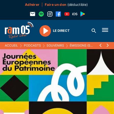
Adhérer
Faire un don
(déductible)
LE DIRECT
Play
ACCUEIL
❯
PODCASTS
❯
SOUVENIRS
❯
ÉMISSIONS (SOUVENIRS)
❯