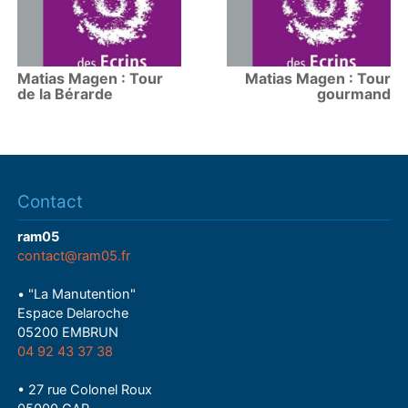
Matias Magen : Tour
Matias Magen : Tour
de la Bérarde
gourmand
Contact
ram05
contact@ram05.fr
• "La Manutention"
Espace Delaroche
05200 EMBRUN
04 92 43 37 38
• 27 rue Colonel Roux