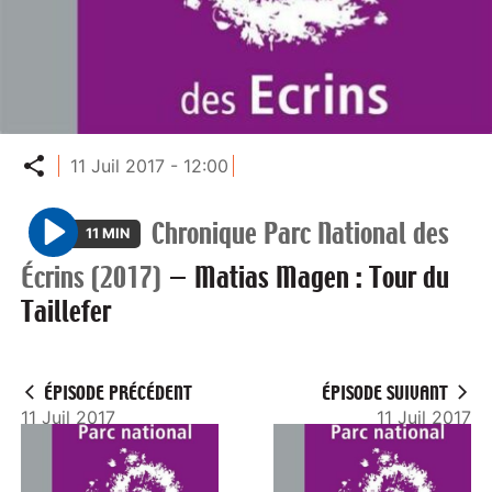
Partager
11 Juil 2017 - 12:00
Chronique Parc National des
11 MIN
P
Écrins (2017)
—
Matias Magen : Tour du
l
Taillefer
a
y
ÉPISODE PRÉCÉDENT
ÉPISODE SUIVANT
11 Juil 2017
11 Juil 2017