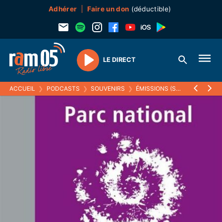
Adhérer
Faire un don
(déductible)
LE DIRECT
Play
ACCUEIL
❯
PODCASTS
❯
SOUVENIRS
❯
ÉMISSIONS (SOUVENIRS)
❯