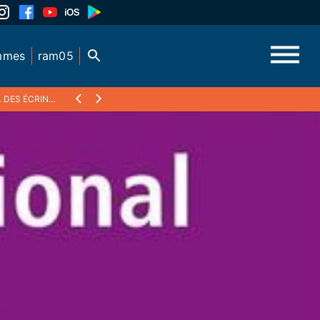
mmes
ram05
CRINS (2017)
❯
MATHIAS MAGEN, REFUGES EN VALGAUDEMAR