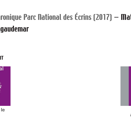
ronique Parc National des Écrins (2017)
—
Mat
lgaudemar
NT
 le