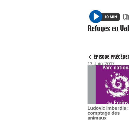
Ch
10 MIN
P
Refuges en Va
l
a
y
ÉPISODE PRÉCÉDE
13 Juin 2017
Ludovic Imberdis :
comptage des
animaux