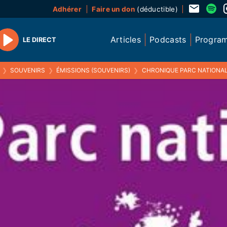
Adhérer
Faire un don
(déductible)
Articles
Podcasts
Progra
LE DIRECT
Play
❯
SOUVENIRS
❯
ÉMISSIONS (SOUVENIRS)
❯
CHRONIQUE PARC NATIONAL DES É