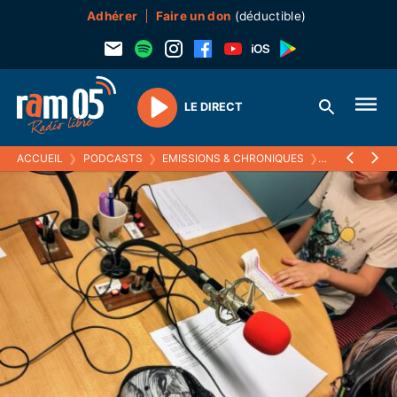
Adhérer
Faire un don
(déductible)
LE DIRECT
Play
ACCUEIL
❯
PODCASTS
❯
EMISSIONS & CHRONIQUES
❯
EDUCATION AU