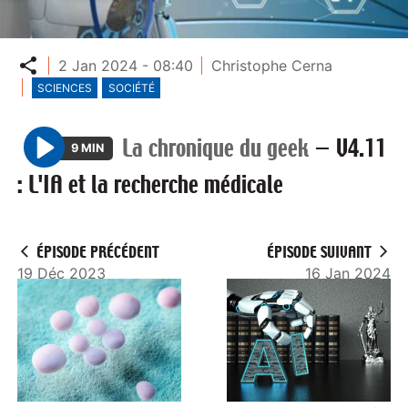
Partager
2 Jan 2024 - 08:40
Christophe Cerna
SCIENCES
SOCIÉTÉ
La chronique du geek
—
V4.11
9 MIN
P
: L'IA et la recherche médicale
l
a
y
ÉPISODE PRÉCÉDENT
ÉPISODE SUIVANT
19 Déc 2023
16 Jan 2024