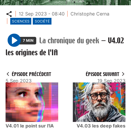
Partager
12 Sep 2023 - 08:40
Christophe Cerna
SCIENCES
SOCIÉTÉ
La chronique du geek
—
V4.02
7 MIN
P
les origines de l'IA
l
a
y
ÉPISODE PRÉCÉDENT
ÉPISODE SUIVANT
5 Sep 2023
19 Sep 2023
V4.01 le point sur l'IA
V4.03 les deep fakes