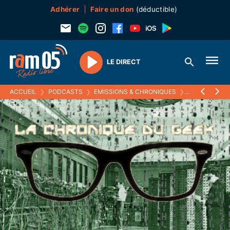
Adhérer
Faire un don
(déductible)
LE DIRECT
Play
ACCUEIL
❯
PODCASTS
❯
EMISSIONS & CHRONIQUES
❯
LA CHRONIQU