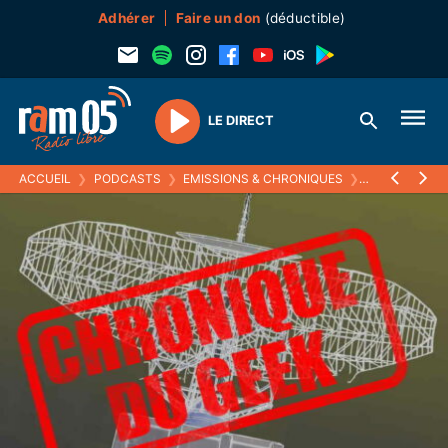
Adhérer
Faire un don
(déductible)
LE DIRECT
Play
ACCUEIL
❯
PODCASTS
❯
EMISSIONS & CHRONIQUES
❯
LA CHRONIQU