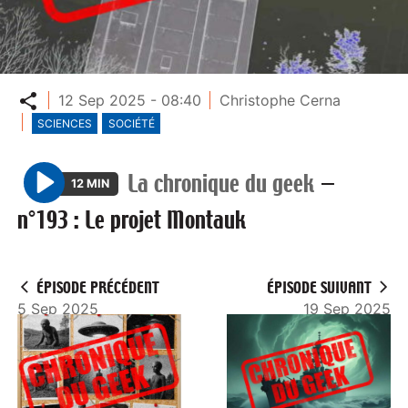
Partager
12 Sep 2025 - 08:40
Christophe Cerna
SCIENCES
SOCIÉTÉ
La chronique du geek
—
12 MIN
P
n°193 : Le projet Montauk
l
a
y
ÉPISODE PRÉCÉDENT
ÉPISODE SUIVANT
5 Sep 2025
19 Sep 2025