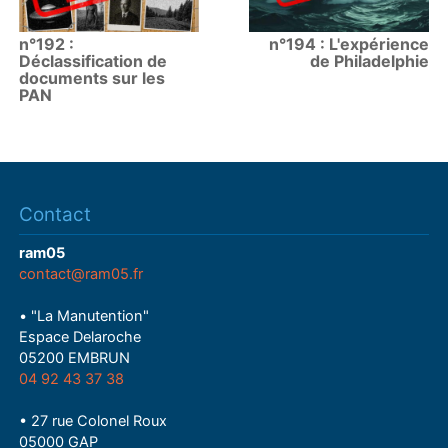
n°192 :
n°194 : L'expérience
Déclassification de
de Philadelphie
documents sur les
PAN
Contact
ram05
contact@ram05.fr
• "La Manutention"
Espace Delaroche
05200 EMBRUN
04 92 43 37 38
• 27 rue Colonel Roux
05000 GAP