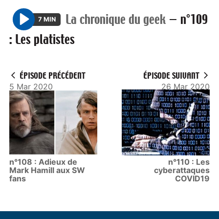
La chronique du geek
—
n°109
7 MIN
P
: Les platistes
l
a
y
ÉPISODE PRÉCÉDENT
ÉPISODE SUIVANT
5 Mar 2020
26 Mar 2020
n°108 : Adieux de
n°110 : Les
Mark Hamill aux SW
cyberattaques
fans
COVID19