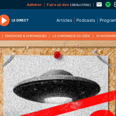
Adhérer
Faire un don
(déductible)
Articles
Podcasts
Progra
LE DIRECT
Play
❯
EMISSIONS & CHRONIQUES
❯
LA CHRONIQUE DU GEEK
❯
10 NOVEMBRE 2016 : LA LÉGALISATIO