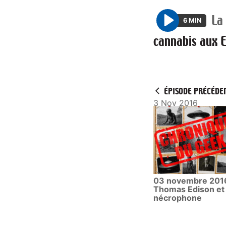
La
6 MIN
P
cannabis aux E
l
a
y
ÉPISODE PRÉCÉDE
3 Nov 2016
03 novembre 2016
Thomas Edison et 
nécrophone