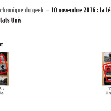
 chronique du geek
—
10 novembre 2016 : la lé
tats Unis
NT
 :
1
le
Un