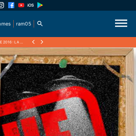
mmes
ram05
N DU CANNABIS AUX ETATS UNIS