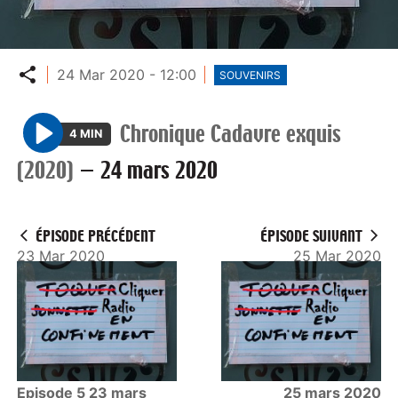
Partager
24 Mar 2020 - 12:00
SOUVENIRS
Chronique Cadavre exquis
4 MIN
P
(2020)
—
24 mars 2020
l
a
y
ÉPISODE PRÉCÉDENT
ÉPISODE SUIVANT
23 Mar 2020
25 Mar 2020
Episode 5 23 mars
25 mars 2020