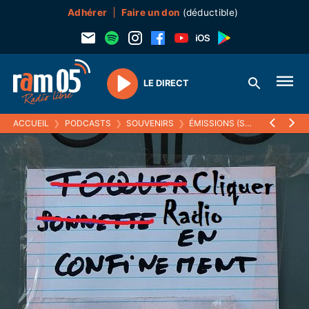
Adhérer
Faire un don
(déductible)
LE DIRECT
Play
ACCUEIL
❯
PODCASTS
❯
SOUVENIRS
❯
ÉMISSIONS (SOUVENIRS)
❯