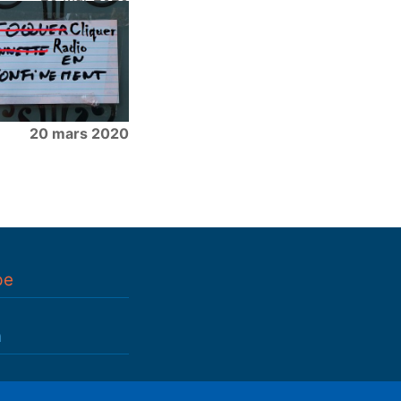
20 mars 2020
pe
n
n
(déductible)