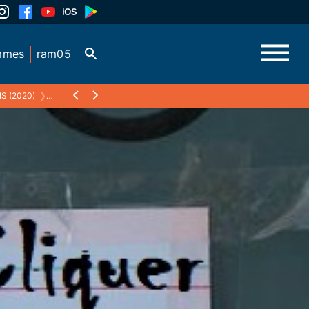
mmes
ram05
S (2020)
❯
19 MARS 2020