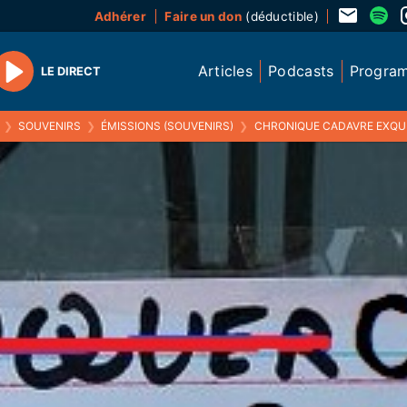
Adhérer
Faire un don
(déductible)
Articles
Podcasts
Progra
LE DIRECT
Play
❯
SOUVENIRS
❯
ÉMISSIONS (SOUVENIRS)
❯
CHRONIQUE CADAVRE EXQUI