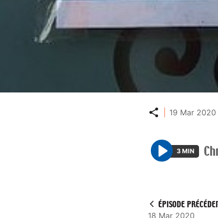
Partager
19 Mar 2020 
Ch
3 MIN
P
l
a
y
ÉPISODE PRÉCÉDE
18 Mar 2020