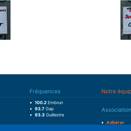
Fréquences
Notre équi
100.2
Embrun
93.7
Gap
Associatio
93.3
Guillestre
Adhérer
Faire un do
Retrouvez-nous sur