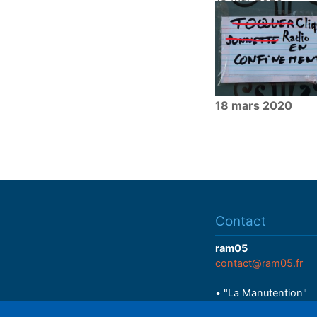
18 mars 2020
Contact
ram05
contact@ram05.fr
• "La Manutention"
Espace Delaroche