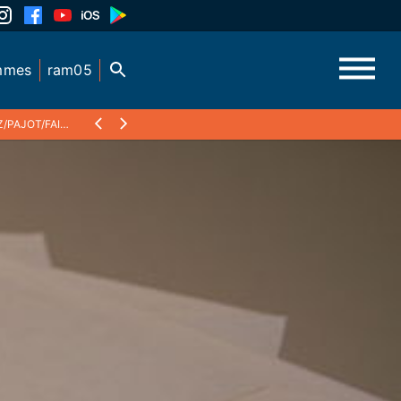
mmes
ram05
/FAIDY - 2012