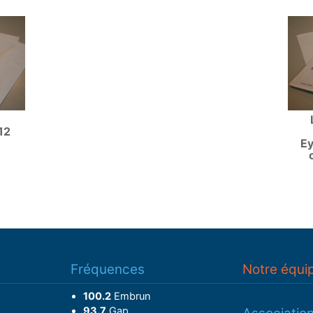
12
Ey
Fréquences
Notre équi
100.2
Embrun
93.7
Gap