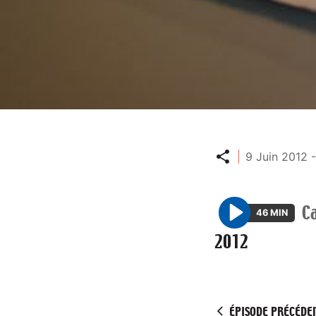
Partager
9 Juin 2012 
C
46 MIN
P
2012
l
a
y
ÉPISODE PRÉCÉDE