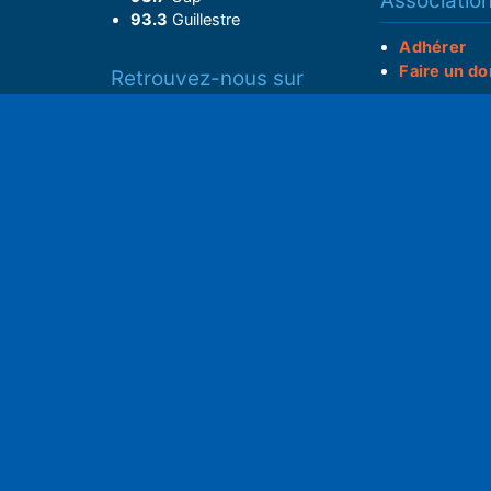
Associatio
93.3
Guillestre
Adhérer
Faire un do
Retrouvez-nous sur
______________
Spotify
Instagram
S
x
• Compte-ren
Facebook
•
Intranet
ram
Youtube
L'application iOS
Partenariat
L'application Android
Notre politi
Nos conditi
Nous soutenir
Mentions l
Adhérer à notre radio associative
rs
RGPD & Droi
Faire un don (déductible)
Conceptio