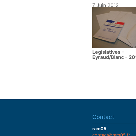
7 Juin 2012
Legislatives –
Eyraud/Blanc - 20
Contact
ram05
contact@ram05.fr