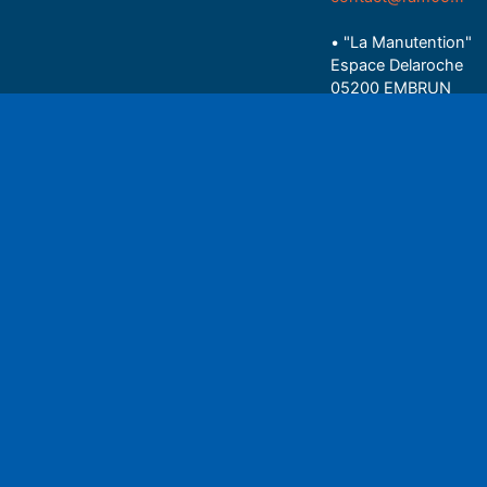
• "La Manutention"
Espace Delaroche
05200 EMBRUN
04 92 43 37 38
Play
• 27 rue Colonel Rou
05000 GAP
06 75 81 05 85
Espace auditeu
Nous écrire