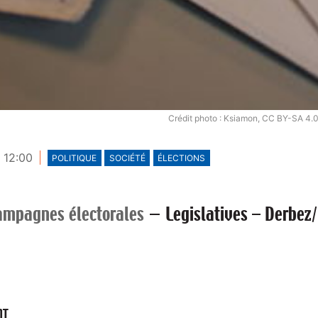
Crédit photo : Ksiamon, CC BY-SA 4.
- 12:00
POLITIQUE
SOCIÉTÉ
ÉLECTIONS
ampagnes électorales
—
Legislatives – Derbez
NT