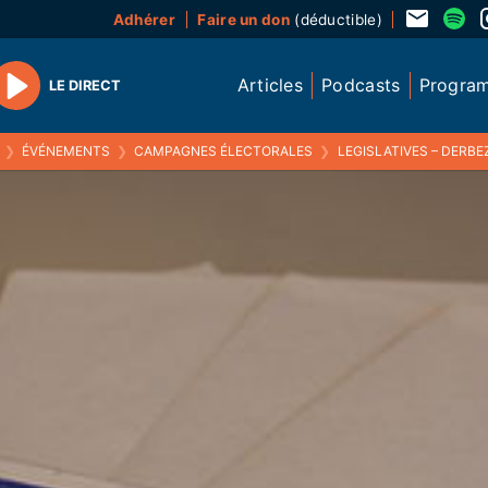
Adhérer
Faire un don
(déductible)
Articles
Podcasts
Progra
LE DIRECT
Play
❯
ÉVÉNEMENTS
❯
CAMPAGNES ÉLECTORALES
❯
LEGISLATIVES – DERBEZ/PAJOT