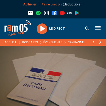
Adhérer
Faire un don
(déductible)
LE DIRECT
Play
ACCUEIL
❯
PODCASTS
❯
ÉVÉNEMENTS
❯
CAMPAGNES ÉLECTORALES