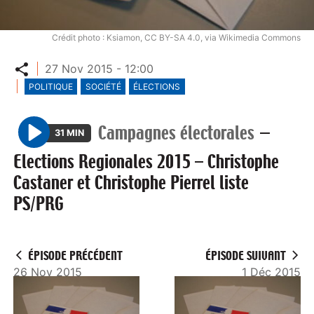
Crédit photo : Ksiamon, CC BY-SA 4.0, via Wikimedia Commons
Partager
27 Nov 2015 - 12:00
POLITIQUE
SOCIÉTÉ
ÉLECTIONS
Campagnes électorales
—
31 MIN
P
Elections Regionales 2015 – Christophe
l
Castaner et Christophe Pierrel liste
a
PS/PRG
y
ÉPISODE PRÉCÉDENT
ÉPISODE SUIVANT
26 Nov 2015
1 Déc 2015