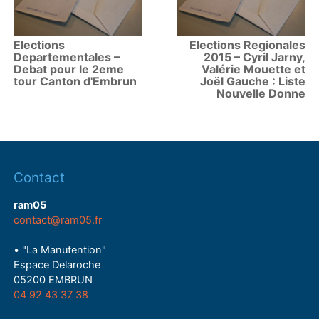
Elections
Elections Regionales
Departementales –
2015 – Cyril Jarny,
Debat pour le 2eme
Valérie Mouette et
tour Canton d'Embrun
Joël Gauche : Liste
Nouvelle Donne
Contact
ram05
contact@ram05.fr
• "La Manutention"
Espace Delaroche
05200 EMBRUN
04 92 43 37 38