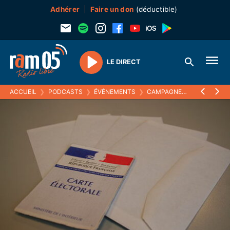
Adhérer
Faire un don
(déductible)
LE DIRECT
Play
ACCUEIL
❯
PODCASTS
❯
ÉVÉNEMENTS
❯
CAMPAGNES ÉLECTORALES