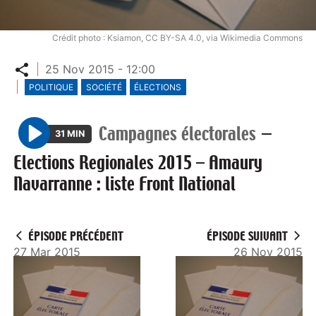
Crédit photo : Ksiamon, CC BY-SA 4.0, via Wikimedia Commons
Partager
25 Nov 2015 - 12:00
POLITIQUE
SOCIÉTÉ
ÉLECTIONS
Campagnes électorales
—
31 MIN
P
Elections Regionales 2015 – Amaury
l
Navarranne : liste Front National
a
y
ÉPISODE PRÉCÉDENT
ÉPISODE SUIVANT
27 Mar 2015
26 Nov 2015