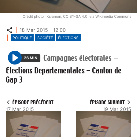
Crédit photo : Ksiamon, CC BY-SA 4.0, via Wikimedia Commons
Partager
18 Mar 2015 - 12:00
POLITIQUE
SOCIÉTÉ
ÉLECTIONS
Campagnes électorales
—
26 MIN
P
Elections Departementales – Canton de
l
Gap 3
a
y
ÉPISODE PRÉCÉDENT
ÉPISODE SUIVANT
17 Mar 2015
19 Mar 2015