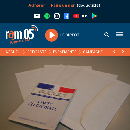
Adhérer
Faire un don
(déductible)
LE DIRECT
Play
ACCUEIL
❯
PODCASTS
❯
ÉVÉNEMENTS
❯
CAMPAGNES ÉLECTORALES