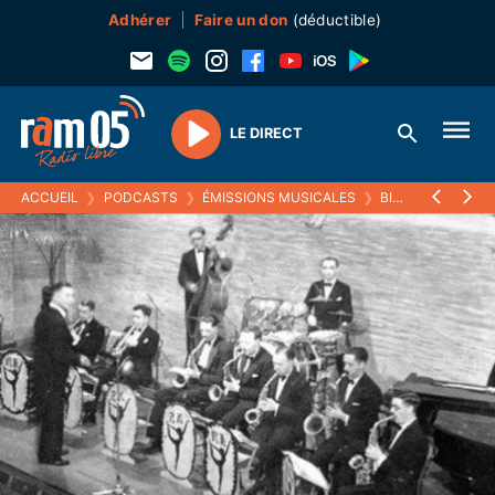
Adhérer
Faire un don
(déductible)
LE DIRECT
Play
ACCUEIL
❯
PODCASTS
❯
ÉMISSIONS MUSICALES
❯
BIG BAND
❯
LES