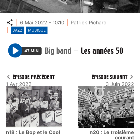
Partager
6 Mai 2022 - 10:10
Patrick Pichard
JAZZ
MUSIQUE
Big band
—
Les années 50
47 MIN
P
l
a
ÉPISODE PRÉCÉDENT
ÉPISODE SUIVANT
y
1 Avr 2022
3 Juin 2022
n18 : Le Bop et le Cool
n20 : Le troisième
courant