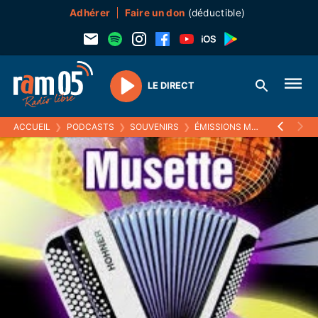
Adhérer
Faire un don
(déductible)
LE DIRECT
Play
ACCUEIL
❯
PODCASTS
❯
SOUVENIRS
❯
ÉMISSIONS MUSICALES (SOUVENIRS)