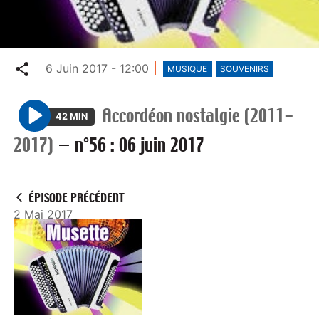
Partager
6 Juin 2017 - 12:00
MUSIQUE
SOUVENIRS
Accordéon nostalgie (2011-
42 MIN
P
2017)
—
n°56 : 06 juin 2017
l
a
y
ÉPISODE PRÉCÉDENT
2 Mai 2017