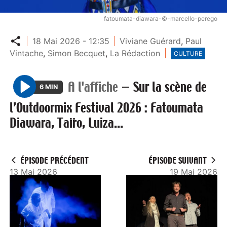
fatoumata-diawara-©-marcello-perego
Partager
18 Mai 2026 - 12:35
Viviane Guérard
,
Paul
Vintache
,
Simon Becquet
,
La Rédaction
CULTURE
A l'affiche
—
Sur la scène de
6 MIN
P
l’Outdoormix Festival 2026 : Fatoumata
l
Diawara, Taïro, Luiza...
a
y
ÉPISODE PRÉCÉDENT
ÉPISODE SUIVANT
13 Mai 2026
19 Mai 2026