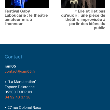
Festival Gaby
« Elle et il et pas
Laboucarie : le théâtre
qu’eux » : une pièce de
amateur mis à
théâtre improvisée à
l'honneur
partir des idées du
public
Contact
ram05
contact@ram05.fr
• "La Manutention"
Espace Delaroche
05200 EMBRUN
04 92 43 37 38
• 27 rue Colonel Roux