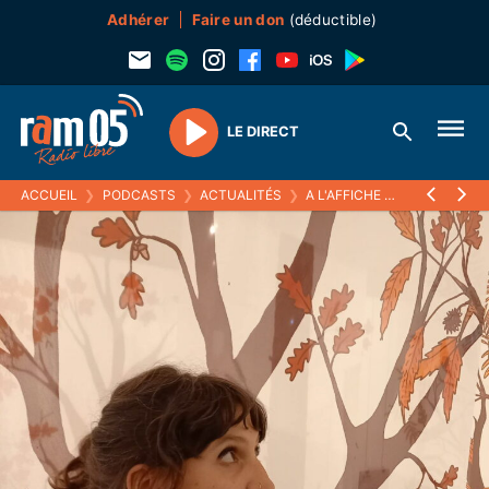
Adhérer
Faire un don
(déductible)
LE DIRECT
Play
ACCUEIL
❯
PODCASTS
❯
ACTUALITÉS
❯
A L'AFFICHE
❯
SOIRÉE AST