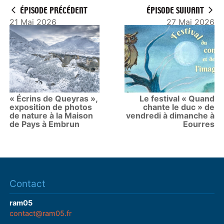
ÉPISODE PRÉCÉDENT
ÉPISODE SUIVANT
21 Mai 2026
27 Mai 2026
« Écrins de Queyras »,
Le festival « Quand
exposition de photos
chante le duc » de
de nature à la Maison
vendredi à dimanche à
de Pays à Embrun
Eourres
Contact
ram05
contact@ram05.fr