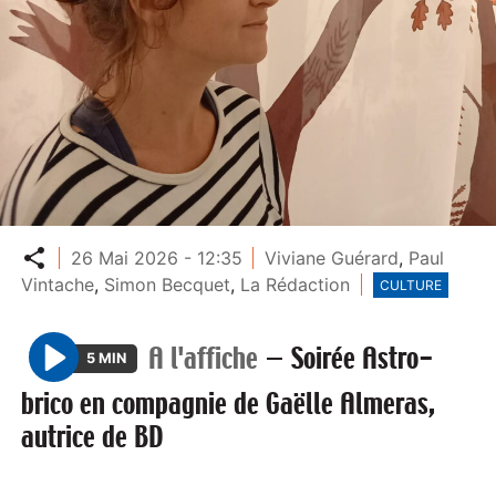
Partager
26 Mai 2026 - 12:35
Viviane Guérard
,
Paul
Vintache
,
Simon Becquet
,
La Rédaction
CULTURE
A l'affiche
—
Soirée Astro-
5 MIN
P
brico en compagnie de Gaëlle Almeras,
l
autrice de BD
a
y