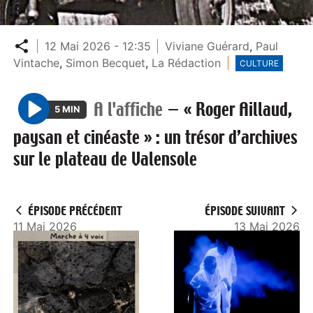
Partager
12 Mai 2026 - 12:35
Viviane Guérard
,
Paul
Vintache
,
Simon Becquet
,
La Rédaction
CULTURE
A l'affiche
—
« Roger Aillaud,
5 MIN
P
paysan et cinéaste » : un trésor d’archives
l
sur le plateau de Valensole
a
y
ÉPISODE PRÉCÉDENT
ÉPISODE SUIVANT
11 Mai 2026
13 Mai 2026