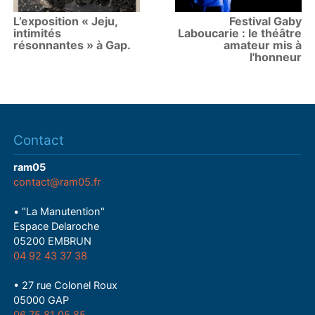
L’exposition « Jeju,
Festival Gaby
intimités
Laboucarie : le théâtre
résonnantes » à Gap.
amateur mis à
l'honneur
Contact
ram05
contact@ram05.fr
• "La Manutention"
Espace Delaroche
05200 EMBRUN
04 92 43 37 38
• 27 rue Colonel Roux
05000 GAP