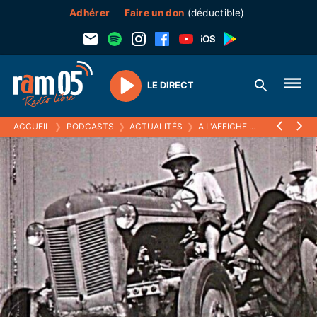
Adhérer
Faire un don
(déductible)
LE DIRECT
Play
ACCUEIL
❯
PODCASTS
❯
ACTUALITÉS
❯
A L'AFFICHE
❯
« ROGER AIL