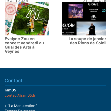
19 Jan 2026
21 Jan 2026
Evelyne Zou en
La soupe de janvier
concert vendredi au
des Rions de Soleil
Quai des Arts à
Veynes
Contact
ram05
contact@ram05.fr
• "La Manutention"