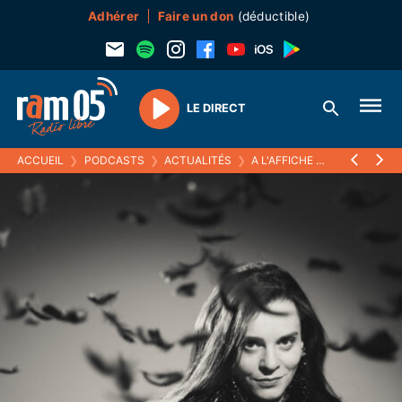
Adhérer
Faire un don
(déductible)
LE DIRECT
Play
ACCUEIL
❯
PODCASTS
❯
ACTUALITÉS
❯
A L'AFFICHE
❯
NOËMI WAYS