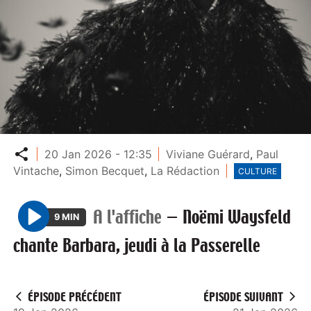
Partager
20 Jan 2026 - 12:35
Viviane Guérard
,
Paul
Vintache
,
Simon Becquet
,
La Rédaction
CULTURE
A l'affiche
—
Noëmi Waysfeld
9 MIN
P
chante Barbara, jeudi à la Passerelle
l
a
y
ÉPISODE PRÉCÉDENT
ÉPISODE SUIVANT