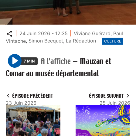
Partager
24 Juin 2026 - 12:35
Viviane Guérard
,
Paul
Vintache
,
Simon Becquet
,
La Rédaction
CULTURE
A l'affiche
—
Mauzan et
7 MIN
P
Comar au musée départemental
l
a
y
ÉPISODE PRÉCÉDENT
ÉPISODE SUIVANT
23 Juin 2026
25 Juin 2026