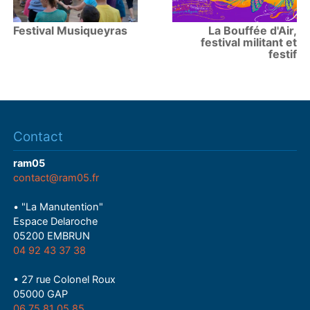
Festival Musiqueyras
La Bouffée d'Air,
festival militant et
festif
Contact
ram05
contact@ram05.fr
• "La Manutention"
Espace Delaroche
05200 EMBRUN
04 92 43 37 38
• 27 rue Colonel Roux
05000 GAP
06 75 81 05 85