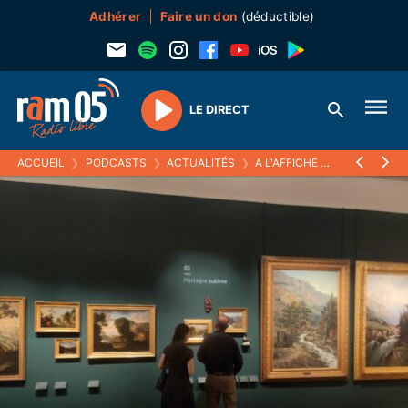
Adhérer
Faire un don
(déductible)
LE DIRECT
Play
ACCUEIL
❯
PODCASTS
❯
ACTUALITÉS
❯
A L'AFFICHE
❯
MAUZAN ET